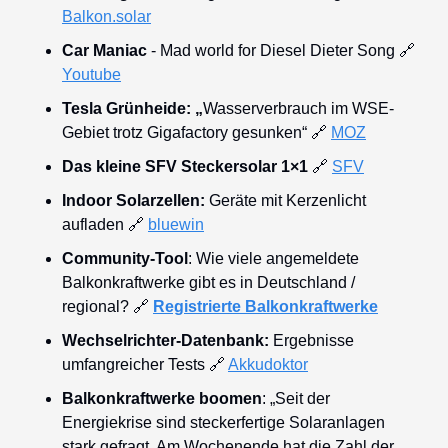
Balkon.solar
Car Maniac
 - Mad world for Diesel Dieter Song 
🔗
Youtube
Tesla Grünheide: „
Wasserverbrauch im WSE-
Gebiet trotz Gigafactory gesunken“ 
🔗
MOZ
Das kleine SFV Steckersolar 1×1
🔗
SFV
Indoor Solarzellen: 
Geräte mit Kerzenlicht 
aufladen 
🔗
bluewin
Community-Tool
: Wie viele angemeldete 
Balkonkraftwerke gibt es in Deutschland / 
regional? 
🔗
Registrierte Balkonkraftwerke
Wechselrichter-Datenbank: 
Ergebnisse 
umfangreicher Tests 
🔗
Akkudoktor
Balkonkraftwerke boomen
: „Seit der 
Energiekrise sind steckerfertige Solaranlagen 
stark gefragt. Am Wochenende hat die Zahl der 