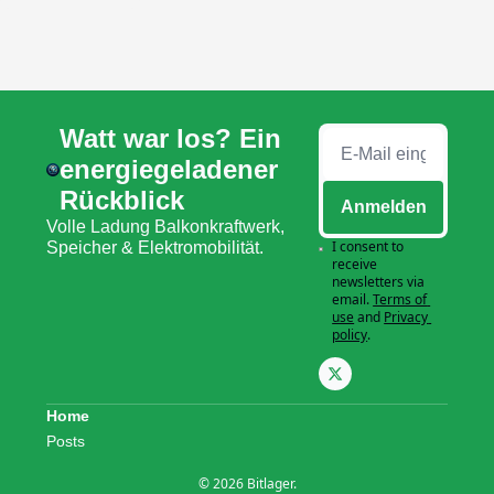
Watt war los? Ein 
energiegeladener 
Rückblick
Anmelden
Volle Ladung Balkonkraftwerk, 
I consent to 
Speicher & Elektromobilität.
receive 
newsletters via 
email.
Terms of 
use
and
Privacy 
policy
.
Home
Posts
© 2026 Bitlager.